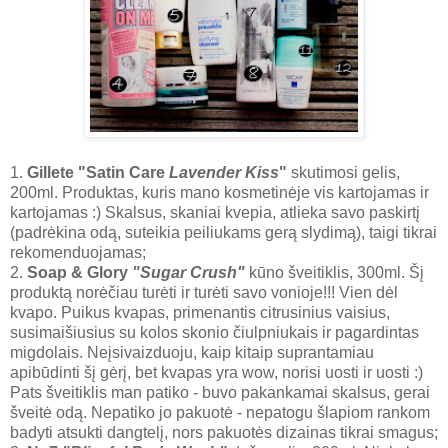
1.
Gillete "Satin Care
Lavender Kiss
"
skutimosi gelis,
200ml. Produktas, kuris mano kosmetinėje vis kartojamas ir
kartojamas :) Skalsus, skaniai kvepia, atlieka savo paskirtį
(padrėkina odą, suteikia peiliukams gerą slydimą), taigi tikrai
rekomenduojamas;
2.
Soap & Glory
"Sugar Crush"
kūno šveitiklis, 300ml. Šį
produktą norėčiau turėti ir turėti savo vonioje!!! Vien dėl
kvapo. Puikus kvapas, primenantis citrusinius vaisius,
susimaišiusius su kolos skonio čiulpniukais ir pagardintas
migdolais. Neįsivaizduoju, kaip kitaip suprantamiau
apibūdinti šį gėrį, bet kvapas yra wow, norisi uosti ir uosti :)
Pats šveitiklis man patiko - buvo pakankamai skalsus, gerai
šveitė odą. Nepatiko jo pakuotė - nepatogu šlapiom rankom
badyti atsukti dangtelį, nors pakuotės dizainas tikrai smagus;