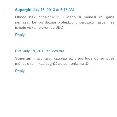
Supergirl
July 16, 2013 at 5:18 AM
Ohooo kiek pribaigtuku!! :) Mano si menesi irgi gana
nemazai, bet as daznai praleidziu pribaigtuku irasus, nes
ismetu viska neiskentus;DDD
Reply
Eva
July 18, 2013 at 3:28 AM
Supergirl
- taip taip, kaupiau už visus tuos du su puse
mėnesio tam, kad sugrįžčiau su trenksmu :D
Reply