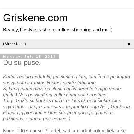
Griskene.com
Beauty, lifestyle, fashion, coffee, shopping and me :)
▼
Monday, July 15, 2013
Du su puse.
Kartais reikia nedidelių pasikeitimų tam, kad žemė po kojom
susvyruotų ir rankos tiestųsi siekti stabilumo.
Šį kartą mano maži pasikeitimai čia tempte tempė mane
grįžti :) Nes pasikeitimų veltui išnaudoti negalima.
Taigi. Grįžtu su kol kas mažu, bet vis tik bent šiokiu tokiu
svyravimu - naujas adresas ir trupinėliu nauja Aš :) Gal kada
išdrįsiu įgyvendinti ir kitus širdyje ir galvoje gimusius
pakitimus, o dabar prie esmės :)
Kodėl "Du su puse"? Todėl, kad jau turbūt būtent tiek laiko