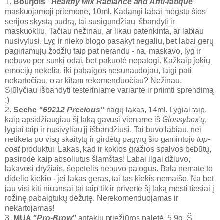
1.
Bourjois
"Healthy Mix Radiance and Anti-fatique"
maskuojamoji priemonė, 10ml. Kadangi labai mėgstu šios
serijos skystą pudrą, tai susigundžiau išbandyti ir
maskuokliu. Tačiau nežinau, ar likau patenkinta, ar labiau
nusivylusi. Lyg ir nieko blogo pasakyt negaliu, bet labai gerų
pagiriamųjų žodžių taip pat nerandu - na, maskavo, lyg ir
nebuvo per sunki odai, bet pakuotė nepatogi. Kažkaip jokių
emocijų nekelia, iki pabaigos nesunaudojau, taigi pati
nekartočiau, o ar kitam rekomenduočiau? Nežinau.
Siūlyčiau išbandyti testeriniame variante ir priimti sprendimą
:)
2.
Seche
"69212 Precious"
nagų lakas, 14ml. Lygiai taip,
kaip apsidžiaugiau šį laką gavusi viename iš
Glossybox'ų
,
lygiai taip ir nusivyliau jį išbandžiusi. Tai buvo labiau, nei
netikėta po visų skaitytų ir girdėtų pagyrų šio gamintojo
top-
coat
produktui. Lakas, kad ir kokios gražios spalvos bebūtų,
pasirodė kaip absoliutus šlamštas! Labai ilgai džiuvo,
lakavosi dryžiais, šepetėlis nebuvo patogus. Bala nematė to
didelio kiekio - jei lakas geras, tai tas kiekis nemaišo. Na bet
jau visi kiti niuansai tai taip tik ir privertė šį laką mesti tiesiai į
rožinę pabaigtukų dėžutę. Nerekomenduojamas ir
nekartojamas!
3.
MUA
"Pro-Brow"
antakių priežiūros paletė, 5,9g. Ši