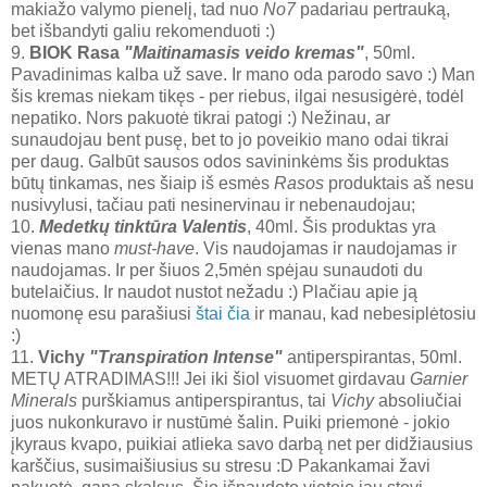
makiažo valymo pienelį, tad nuo
No7
padariau pertrauką,
bet išbandyti galiu rekomenduoti :)
9.
BIOK Rasa
"Maitinamasis veido kremas"
, 50ml.
Pavadinimas kalba už save. Ir mano oda parodo savo :) Man
šis kremas niekam tikęs - per riebus, ilgai nesusigėrė, todėl
nepatiko. Nors pakuotė tikrai patogi :) Nežinau, ar
sunaudojau bent pusę, bet to jo poveikio mano odai tikrai
per daug. Galbūt sausos odos savininkėms šis produktas
būtų tinkamas, nes šiaip iš esmės
Rasos
produktais aš nesu
nusivylusi, tačiau pati nesinervinau ir nebenaudojau;
10.
Medetkų tinktūra Valentis
, 40ml. Šis produktas yra
vienas mano
must-have
. Vis naudojamas ir naudojamas ir
naudojamas. Ir per šiuos 2,5mėn spėjau sunaudoti du
butelaičius. Ir naudot nustot nežadu :) Plačiau apie ją
nuomonę esu parašiusi
štai čia
ir manau, kad nebesiplėtosiu
:)
11.
Vichy
"Transpiration Intense"
antiperspirantas, 50ml.
METŲ ATRADIMAS!!! Jei iki šiol visuomet girdavau
Garnier
Minerals
purškiamus antiperspirantus, tai
Vichy
absoliučiai
juos nukonkuravo ir nustūmė šalin. Puiki priemonė - jokio
įkyraus kvapo, puikiai atlieka savo darbą net per didžiausius
karščius, susimaišiusius su stresu :D Pakankamai žavi