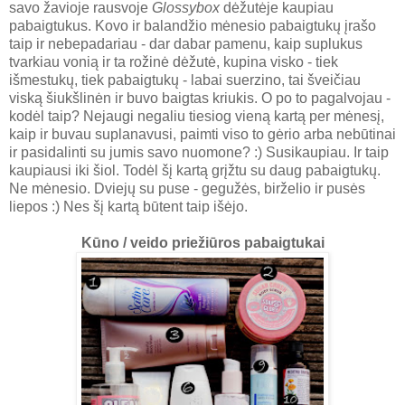
savo žavioje rausvoje
Glossybox
dėžutėje kaupiau
pabaigtukus. Kovo ir balandžio mėnesio pabaigtukų įrašo
taip ir nebepadariau - dar dabar pamenu, kaip suplukus
tvarkiau vonią ir ta rožinė dėžutė, kupina visko - tiek
išmestukų, tiek pabaigtukų - labai suerzino, tai šveičiau
viską šiukšlinėn ir buvo baigtas kriukis. O po to pagalvojau -
kodėl taip? Nejaugi negaliu tiesiog vieną kartą per mėnesį,
kaip ir buvau suplanavusi, paimti viso to gėrio arba nebūtinai
ir pasidalinti su jumis savo nuomone? :) Susikaupiau. Ir taip
kaupiausi iki šiol. Todėl šį kartą grįžtu su daug pabaigtukų.
Ne mėnesio. Dviejų su puse - gegužės, birželio ir pusės
liepos :) Nes šį kartą būtent taip išėjo.
Kūno / veido priežiūros pabaigtukai