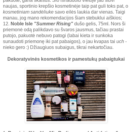
pakuotė, gana skalsus. Šio išnaudoto vietoje jau stovi
naujas, sportinio krepšio kosmetinėje taip pat guli toks pat, o
kosmetiniam sandėliuke
savo eilės laukia dar vienas. Taigi
manau, jog mano rekomendacijos šiam stebuklui aiškios;
12.
Noble Isle
"Summer Rising"
dušo gelis, 75ml. Nors ši
priemonė odą palikdavo su švaros jausmus, tačiau prastai
putojo, pakuotė nebuvo patogi (labai kieta ir sunkoka
sunaudoti priemonę iki pat pabaigos), o jau kvapas tai
uch
-
nieko gero :) Džiaugiuos subaigus, tikrai nekartočiau.
Dekoratyvinės kosmetikos ir pamestukų pabaigtukai