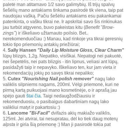
paletė man atitarnavo 1/2 savo galimybių. Iš trijų spalvų
šešėlių mano antakiams tinkama pasirodė tik viena, taip pat
naudojau vašką. Pačiu šešėliu antakiams esu pakankamai
patenkinta, o vašku tikrai ne. Ir apskritai savo šis rinkinukas
jau turbūt atgyveno, buvo pakeistas kitu (
Benefit "Brow-
zings"
) ir iškeliavo užtarnauto poilsio. Bet..
nerekomenduočiau :) Manau, kad rinkoje yra tikrai geresnių
tokio tipo priemonių antakių priežiūrai;
4.
Sally Hansen
"Daily Lip Moisture Gloss, Clear Charm"
lūpų blizgis, 1,2g. Nepatiko, visiškai. Nepatogi nei pakuotė,
nei šepetėlis, nei pats blizgis - itin lipnus, veliasi ant lūpų,
pasidažyti taip ir nepavyko. Iškeliavo ten, kur jam vieta ir
rekomendacijų jokių po savęs tikrai nepaliko;
5.
Cutex
"Nourishing Nail polish remover"
nagų lako
valiklis silpniems nagams, 200ml. Vėlgi priemonė, kuri ne
pirmą kartą puikuojasi mano kosmetinėje, o ir aprašą jau
spėjo gauti
štai čia.
Taigi nedaugžodžiausiu ir
rekomenduosiu, o pasibaigus dabartiniam nagų lako
valikliui matyt ir pakartosiu :)
6.
Lancome
"Bi-Facil"
dvifazis akių makiažo valiklis,
125ml. Jei atvirai, tai nesupratau, dėl ko tiek daug moterų
alpsta
ir giria šią priemonę :) Man ji pasirodė tokia pat