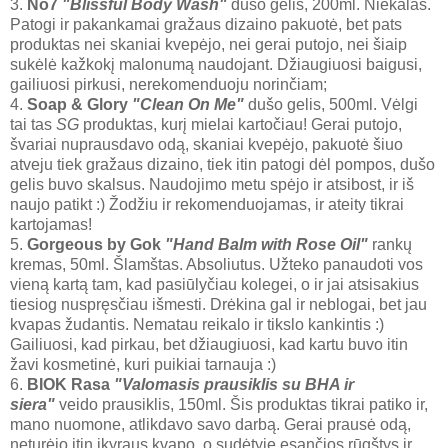
3.
No7
"Blissful Body Wash"
dušo gelis, 200ml. Niekalas.
Patogi ir pakankamai gražaus dizaino pakuotė, bet pats
produktas nei skaniai kvepėjo, nei gerai putojo, nei šiaip
sukėlė kažkokį malonumą naudojant. Džiaugiuosi baigusi,
gailiuosi pirkusi, nerekomenduoju norinčiam;
4.
Soap & Glory
"Clean On Me"
dušo gelis, 500ml. Vėlgi
tai tas
SG
produktas, kurį mielai kartočiau! Gerai putojo,
švariai nuprausdavo odą, skaniai kvepėjo, pakuotė šiuo
atveju tiek gražaus dizaino, tiek itin patogi dėl pompos, dušo
gelis buvo skalsus. Naudojimo metu spėjo ir atsibost, ir iš
naujo patikt :) Žodžiu ir rekomenduojamas, ir ateity tikrai
kartojamas!
5.
Gorgeous by Gok
"Hand Balm with Rose Oil"
rankų
kremas, 50ml. Šlamštas. Absoliutus. Užteko panaudoti vos
vieną kartą tam, kad pasiūlyčiau kolegei, o ir jai atsisakius
tiesiog nuspręsčiau išmesti. Drėkina gal ir neblogai, bet jau
kvapas žudantis. Nematau reikalo ir tikslo kankintis :)
Gailiuosi, kad pirkau, bet džiaugiuosi, kad kartu buvo itin
žavi kosmetinė, kuri puikiai tarnauja :)
6.
BIOK Rasa
"Valomasis prausiklis su BHA ir
siera"
veido prausiklis, 150ml. Šis produktas tikrai patiko ir,
mano nuomone, atlikdavo savo darbą. Gerai prausė odą,
neturėjo itin įkyraus kvapo, o sudėtyje esančios rūgštys ir