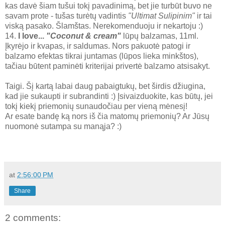
kas davė šiam tušui tokį pavadinimą, bet jie turbūt buvo ne
savam prote - tušas turėtų vadintis
"Ultimat Sulipinim"
ir tai
viską pasako. Šlamštas. Nerekomenduoju ir nekartoju :)
14.
I love...
"Coconut & cream"
lūpų balzamas, 11ml.
Įkyrėjo ir kvapas, ir saldumas. Nors pakuotė patogi ir
balzamo efektas tikrai juntamas (lūpos lieka minkštos),
tačiau būtent paminėti kriterijai privertė balzamo atsisakyt.
Taigi. Šį kartą labai daug pabaigtukų, bet širdis džiugina,
kad jie sukaupti ir subrandinti :) Įsivaizduokite, kas būtų, jei
tokį kiekį priemonių sunaudočiau per vieną mėnesį!
Ar esate bandę ką nors iš čia matomų priemonių? Ar Jūsų
nuomonė sutampa su manąja? :)
at
2:56:00 PM
Share
2 comments: