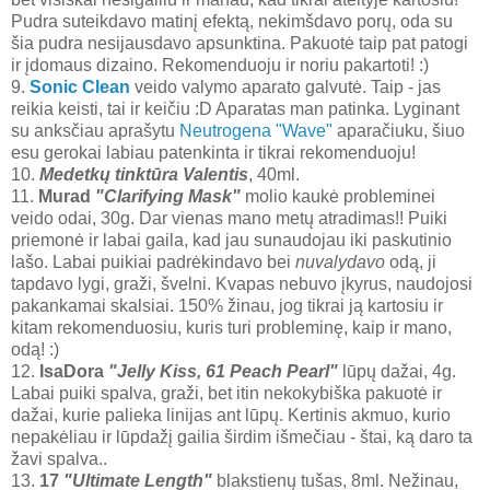
Pudra suteikdavo matinį efektą, nekimšdavo porų, oda su
šia pudra nesijausdavo apsunktina. Pakuotė taip pat patogi
ir įdomaus dizaino. Rekomenduoju ir noriu pakartoti! :)
9.
Sonic Clean
veido valymo aparato galvutė. Taip - jas
reikia keisti, tai ir keičiu :D Aparatas man patinka. Lyginant
su anksčiau aprašytu
Neutrogena "Wave"
aparačiuku, šiuo
esu gerokai labiau patenkinta ir tikrai rekomenduoju!
10.
Medetkų tinktūra Valentis
, 40ml.
11.
Murad
"Clarifying Mask"
molio kaukė probleminei
veido odai, 30g. Dar vienas mano metų atradimas!! Puiki
priemonė ir labai gaila, kad jau sunaudojau iki paskutinio
lašo. Labai puikiai padrėkindavo bei
nuvalydavo
odą, ji
tapdavo lygi, graži, švelni. Kvapas nebuvo įkyrus, naudojosi
pakankamai skalsiai. 150% žinau, jog tikrai ją kartosiu ir
kitam rekomenduosiu, kuris turi probleminę, kaip ir mano,
odą! :)
12.
IsaDora
"Jelly Kiss, 61 Peach Pearl"
lūpų dažai, 4g.
Labai puiki spalva, graži, bet itin nekokybiška pakuotė ir
dažai, kurie palieka linijas ant lūpų. Kertinis akmuo, kurio
nepakėliau ir lūpdažį gailia širdim išmečiau - štai, ką daro ta
žavi spalva..
13.
17
"Ultimate Length"
blakstienų tušas, 8ml. Nežinau,