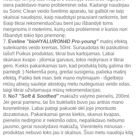
siera padėdavo mano probleminei odai. Kadangi naudojau
su Sonic Clean veido šveitimo aparatu, tai galbūt ne taip
skalsiai naudojosi, kaip naudotųsi prausiant rankomis, bet
šiaip tikrai rekomenduočiau bent jau išbandyti toms
merginoms ir moterims, kurių oda probleminė ir kurios nori
išbandyti tokio tipo priemonę;
7.
Eveline
"bioHYALURON4D Pro-young"
matinį efektą
suteikiantis veido kremas, 50ml. Sunaudotas iki paskutinio
lašo!! Puikus produktas, tikrai bus kartojamas. Labai
skanaus kvapo - įdomiai gaivaus, tokio neįkyraus ir tikrai
gero. Kiekis pakankamas tam, kad produktą būtų galima itin
pamėgti :) Nekemša porų, greitai susigeria, palieka matinį
efektą. Patiko tiek man, tiek mano mylimajam - išgelbėjo
mūsų abiejų saulėje atostogų metu nudegusias veido odas,
taigi tikrai užsitarnauja mūsų rekomendacijas;
8.
No7
"Soft & Soothed"
makiažo valymo pienelis, 200ml.
Jei gerai pamenu, tai šis butelaitis buvo jau antras mano
kosmetinėje. Labai patogi pakuotė dėl joje įmontuoto
dozatoriaus. Pakankamai geras kiekis, skanus kvapas,
pienelis nedirgino ir nekimšo odos, nepalikdavo riebumo
jausmo, gerai nuvalydavo makiažą. Vienintelis minusas -
produktas nebuvo toks jau ir skalsus. Šiuo metu naudoju kitą