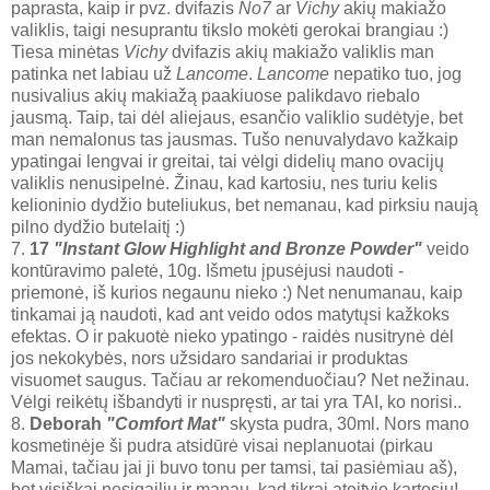
paprasta, kaip ir pvz. dvifazis
No7
ar
Vichy
akių makiažo
valiklis, taigi nesuprantu tikslo mokėti gerokai brangiau :)
Tiesa minėtas
Vichy
dvifazis akių makiažo valiklis man
patinka net labiau už
Lancome
.
Lancome
nepatiko tuo, jog
nusivalius akių makiažą paakiuose palikdavo riebalo
jausmą. Taip, tai dėl aliejaus, esančio valiklio sudėtyje, bet
man nemalonus tas jausmas. Tušo nenuvalydavo kažkaip
ypatingai lengvai ir greitai, tai vėlgi didelių mano ovacijų
valiklis nenusipelnė. Žinau, kad kartosiu, nes turiu kelis
kelioninio dydžio buteliukus, bet nemanau, kad pirksiu naują
pilno dydžio butelaitį :)
7.
17
"Instant Glow Highlight and Bronze Powder"
veido
kontūravimo paletė, 10g. Išmetu įpusėjusi naudoti -
priemonė, iš kurios negaunu nieko :) Net nenumanau, kaip
tinkamai ją naudoti, kad ant veido odos matytųsi kažkoks
efektas. O ir pakuotė nieko ypatingo - raidės nusitrynė dėl
jos nekokybės, nors užsidaro sandariai ir produktas
visuomet saugus. Tačiau ar rekomenduočiau? Net nežinau.
Vėlgi reikėtų išbandyti ir nuspręsti, ar tai yra TAI, ko norisi..
8.
Deborah
"Comfort Mat"
skysta pudra, 30ml. Nors mano
kosmetinėje ši pudra atsidūrė visai neplanuotai (pirkau
Mamai, tačiau jai ji buvo tonu per tamsi, tai pasiėmiau aš),
bet visiškai nesigailiu ir manau, kad tikrai ateityje kartosiu!