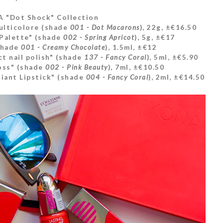
 "Dot Shock" Collection
ulticolore (shade
001 - Dot Macarons
), 22g, ±€16.50
Palette" (shade
002 - Spring Apricot
), 5g, ±€17
shade
001 - Creamy Chocolate
), 1.5ml, ±€12
ct nail polish" (shade
137 - Fancy Coral
), 5ml, ±€5.90
oss" (shade
002 - Pink Beauty
), 7ml, ±€10.50
liant Lipstick" (shade
004 - Fancy Coral
), 2ml, ±€14.50