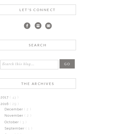
LET'S CONNECT
SEARCH
THE ARCHIVES
2017
( 43 )
2016
( 29 )
December
( 2 )
November
( 2 )
October
( 3 )
September
( 1 )