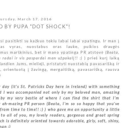
ursday, March 17, 2016
 BY PUPA "DOT SHOCK"!
si pasitikti su kažkuo tokiu labai labai ypatingu. Ir man į
as vyras, nuostabus oras lauke, puikios draugės
rimus marškinius, bet ir mano ypatinga PR atstovė
(Beata,
e radai ir vis paspardai man užpakalį!! :)
) prieš kurį laiką
andien Jums, mielieji, pristatyti nuostabią pavasarišką ir
ą, orientuotą į žavingą, mergaitišką, pavasarišką, rausva
)
y day (it's St. Patricks Day here in Ireland) with something
nd I was accompanied not only by my beloved man, amazing
by my very bestie of where I can find the shirt that I'm
my ah-mazing PR person (Beata, I'm so so happy that you've
from time to time!! :) ) who gave me an opportunity a little
 to all of you, my lovely readers, gorgeous and great spring
 is definitely oriented towards adorable, girly, soft, shiny,
man :)