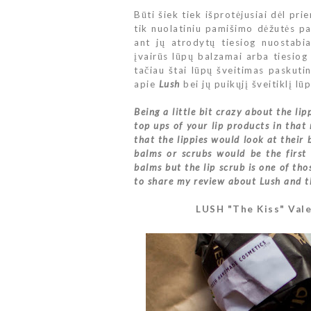
Būti šiek tiek išprotėjusiai dėl pr
tik nuolatiniu pamišimo dėžutės p
ant jų atrodytų tiesiog nuostabi
įvairūs lūpų balzamai arba tiesiog
tačiau štai lūpų šveitimas paskut
apie
Lush
bei jų puikųjį šveitiklį lū
Being a little bit crazy about the li
top ups of your lip products in that
that the lippies would look at their 
balms or scrubs would be the first 
balms but the lip scrub is one of th
to share my review about Lush and th
LUSH "The Kiss" Vale