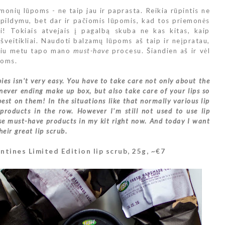
iemonių lūpoms - ne taip jau ir paprasta. Reikia rūpintis ne
apildymu, bet dar ir pačiomis lūpomis, kad tos priemonės
ai! Tokiais atvejais į pagalbą skuba ne kas kitas, kaip
 šveitikliai. Naudoti balzamų lūpoms aš taip ir neįpratau,
iniu metu tapo mano
must-have
procesu. Šiandien aš ir vėl
poms.
ppies isn't very easy. You have to take care not only about the
 never ending make up box, but also take care of your lips so
best on them! In the situations like that normally various lip
products in the row. However I'm still not used to use lip
ose must-have products in my kit right now. And today I want
eir great lip scrub.
ntines Limited Edition lip scrub, 25g, ~€7