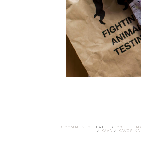
2 COMMENTS
⋅ LABELS:
COFFEE 
/
KAVA
/
KAVOS K