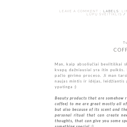
LEAVE A COMMENT
⋅ LABELS:
LI
LŪPŲ ŠVEITIKLIS
T
COFF
Man, kaip absoliučiai beviltiškai 
kvapą dažniausiai yra itin puikūs.
pačio gėrimo proceso. Ji man tars
naujas mintis ir idėjas, leidžianti
ypatinga :)
Beauty products that are somehow rel
coffee) to me are great mostly all of
but also because of its scent and the
personal ritual that can create n
thoughts, that can give you some spe
something special :)