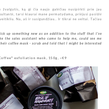
u žvalgytis, ką gi čia naujo galėčiau nusipirkti prie jau
ultantė, tarsi kiaurai mane permatydama, priėjusi pasiūlė
itikliu. Na, aš ir susigundžiau.. Ir tikrai ne veltui. Tačiau
ick up something new as an addition to the stuff that I've
like the sales assistant who came to help me, could see me
their coffee mask - scrub and told that I might be interested
offee" exfoliation mask, 150g, ~€9