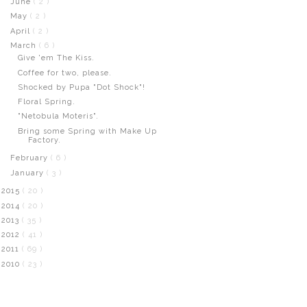
June
( 2 )
May
( 2 )
April
( 2 )
March
( 6 )
Give 'em The Kiss.
Coffee for two, please.
Shocked by Pupa "Dot Shock"!
Floral Spring.
"Netobula Moteris".
Bring some Spring with Make Up
Factory.
February
( 6 )
January
( 3 )
2015
( 20 )
2014
( 20 )
2013
( 35 )
2012
( 41 )
2011
( 69 )
2010
( 23 )