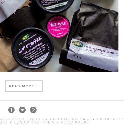
READ MORE...
MASK
/
CUP O COFFEE
/
EXFOLIATING MASK
/
EXFOLIATOR
AUKĖ
/
LUSH
/
ŠVEITIKLIS
/
VEIDO KAUKĖ