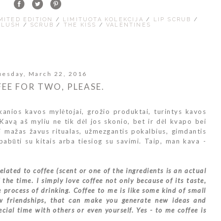
MITED EDITION
/
LIMITUOTA KOLEKCIJA
/
LIP SCRUB
/
/
LUSH
/
SCRUB
/
THE KISS
/
VALENTINES
uesday, March 22, 2016
EE FOR TWO, PLEASE.
skanios kavos mylėtojai, grožio produktai, turintys kavos
 Kavą aš myliu ne tik dėl jos skonio, bet ir dėl kvapo bei
i mažas žavus ritualas, užmezgantis pokalbius, gimdantis
s pabūti su kitais arba tiesiog su savimi. Taip, man kava -
ated to coffee (scent or one of the ingredients is an actual
 the time. I simply love coffee not only because of its taste,
 process of drinking. Coffee to me is like some kind of small
ew friendships, that can make you generate new ideas and
cial time with others or even yourself. Yes - to me coffee is