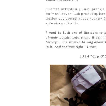
Kuomet užklydusi į
Lush
pradėja
turimos krūvos
Lush
produktų, kons
tiesiog pasidomėti kavos kauke - šve
apie viską - iš eilės.
I went to Lush one of the days to p
already bought before and it felt 
through - she started talking about 
in it. And she was right - I was.
LUSH "Cup O'C