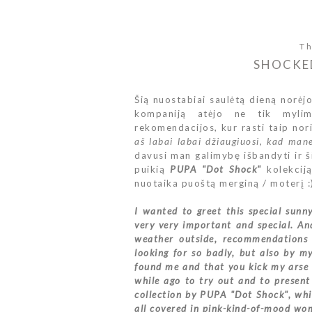
Th
SHOCKED
Šią nuostabiai saulėtą dieną norėjo
kompaniją atėjo ne tik mylim
rekomendacijos, kur rasti taip no
aš labai labai džiaugiuosi, kad man
davusi man galimybę išbandyti ir ši
puikią
PUPA "Dot Shock"
kolekcij
nuotaika puoštą merginą / moterį :
I wanted to greet this special sunn
very very important and special. A
weather outside, recommendations 
looking for so badly, but also by 
found me and that you kick my arse 
while ago to try out and to present
collection by PUPA "Dot Shock", which
all covered in pink-kind-of-mood wo