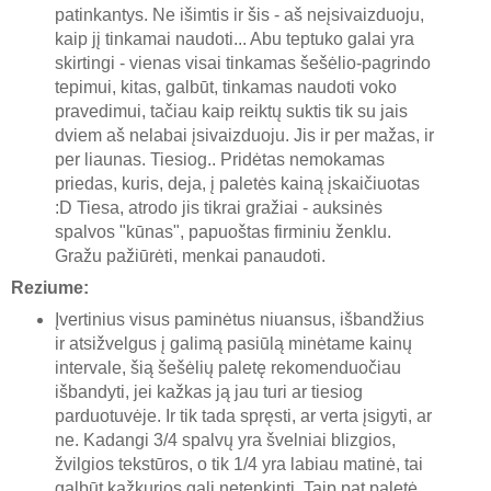
patinkantys. Ne išimtis ir šis - aš neįsivaizduoju,
kaip jį tinkamai naudoti... Abu teptuko galai yra
skirtingi - vienas visai tinkamas šešėlio-pagrindo
tepimui, kitas, galbūt, tinkamas naudoti voko
pravedimui, tačiau kaip reiktų suktis tik su jais
dviem aš nelabai įsivaizduoju. Jis ir per mažas, ir
per liaunas. Tiesiog.. Pridėtas nemokamas
priedas, kuris, deja, į paletės kainą įskaičiuotas
:D Tiesa, atrodo jis tikrai gražiai - auksinės
spalvos "kūnas", papuoštas firminiu ženklu.
Gražu pažiūrėti, menkai panaudoti.
Reziume:
Įvertinius visus paminėtus niuansus, išbandžius
ir atsižvelgus į galimą pasiūlą minėtame kainų
intervale, šią šešėlių paletę rekomenduočiau
išbandyti, jei kažkas ją jau turi ar tiesiog
parduotuvėje. Ir tik tada spręsti, ar verta įsigyti, ar
ne. Kadangi 3/4 spalvų yra švelniai blizgios,
žvilgios tekstūros, o tik 1/4 yra labiau matinė, tai
galbūt kažkurios gali netenkinti. Taip pat paletė