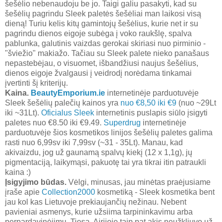
šešėlio nebenaudoju be jo. Taigi galiu pasakyti, kad su
šešėlių pagrindu Sleek paletės šešėliai man laikosi visą
dieną! Turiu kelis kitų gamintojų šešėlius, kurie net ir su
pagrindu dienos eigoje subėga į voko raukšlę, spalva
pablunka, galutinis vaizdas gerokai skiriasi nuo pirminio -
"šviežio" makiažo. Tačiau su Sleek palete nieko panašaus
nepastebėjau, o visuomet, išbandžiusi naujus šešėlius,
dienos eigoje žvalgausi į veidrodį norėdama tinkamai
įvertinti šį kriterijų.
Kaina.
BeautyEmporium.ie
internetinėje parduotuvėje
Sleek šešėlių palečių kainos yra
nuo €8,50 iki €9
(nuo ~29Lt
iki ~31Lt).
Oficialus Sleek
internetinis puslapis siūlo įsigyti
paletes nuo €8.50 iki €9.49.
Superdrug
internetinėje
parduotuvėje šios kosmetikos linijos šešėlių paletes galima
rasti nuo 6,99sv iki 7,99sv (~31 - 35Lt). Manau, kad
akivaizdu, jog už gaunamą spalvų kiekį (12 x 1,1g), jų
pigmentaciją, laikymąsi, pakuotę tai yra tikrai itin patraukli
kaina :)
Įsigyjimo būdas.
Vėlgi, minusas, jau minėtas praėjusiame
įraše apie
Collection2000
kosmetiką - Sleek kosmetika bent
jau kol kas Lietuvoje prekiaujančių nežinau. Nebent
pavieniai asmenys, kurie užsiima tarpininkavimu arba
perpardavinėjimu. Tiesa, Airijoje taip pat akis neužkliuvo už