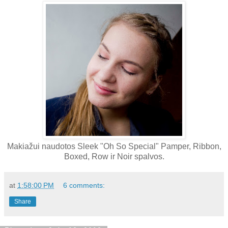
Makiažui naudotos Sleek "Oh So Special" Pamper, Ribbon,
Boxed, Row ir Noir spalvos.
at
1:58:00 PM
6 comments:
Share