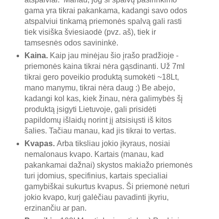
gama yra tikrai pakankama, kadangi savo odos
atspalviui tinkamą priemonės spalvą gali rasti
tiek visiška šviesiaodė (pvz. aš), tiek ir
tamsesnės odos savininkė.
Kaina.
Kaip jau minėjau šio įrašo pradžioje -
priemonės kaina tikrai nėra gąsdinanti. Už 7ml
tikrai gero poveikio produktą sumokėti ~18Lt,
mano manymu, tikrai nėra daug :) Be abejo,
kadangi kol kas, kiek žinau, nėra galimybės šį
produktą įsigyti Lietuvoje, gali prisidėti
papildomų išlaidų norint jį atsisiųsti iš kitos
šalies. Tačiau manau, kad jis tikrai to vertas.
Kvapas.
Arba tiksliau jokio įkyraus, nosiai
nemalonaus kvapo. Kartais (manau, kad
pakankamai dažnai) skystos makiažo priemonės
turi įdomius, specifinius, kartais specialiai
gamybiškai sukurtus kvapus. Ši priemonė neturi
jokio kvapo, kurį galėčiau pavadinti įkyriu,
erzinančiu ar pan.