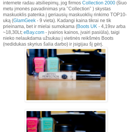
internete radau atsiliepimų, jog firmos
Collection 2000
(šiuo
metu įmonės pavadinimas yra "Collection" ) skystas
maskuoklis patenka į geriausių maskuoklių rinkimo TOP10-
uką (
GlamGeek
- 9 vieta). Kadangi kaina tikrai ne tik
prieinama, bet ir mielai sumokama (
Boots UK
- 4,19sv arba
~18,30Lt;
eBay.com
- įvairios kainos, įvairi pasiūla), taigi
nieko nelaukdama užsukau į vietinės reikšmės Boots
(nedidukas skyrius šalia darbo) ir įsigijau šį gėrį.