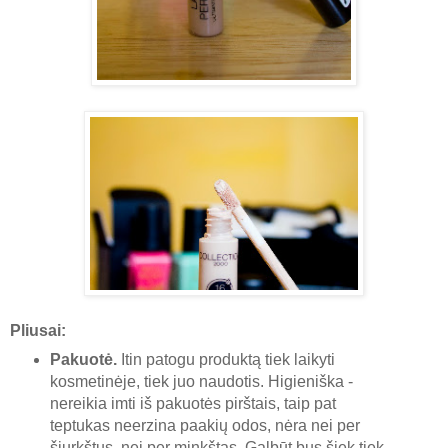
Pliusai:
Pakuotė.
Itin patogu produktą tiek laikyti
kosmetinėje, tiek juo naudotis. Higieniška -
nereikia imti iš pakuotės pirštais, taip pat
teptukas neerzina paakių odos, nėra nei per
šiurkštus, nei per minkštas. Galbūt bus šiek tiek