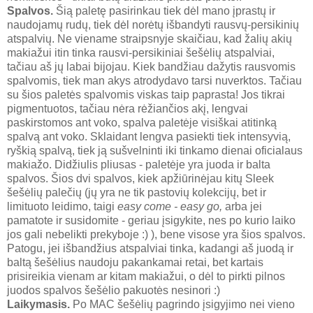
Spalvos.
Šią paletę pasirinkau tiek dėl mano įprastų ir
naudojamų rudų, tiek dėl norėtų išbandyti rausvų-persikinių
atspalvių. Ne viename straipsnyje skaičiau, kad žalių akių
makiažui itin tinka rausvi-persikiniai šešėlių atspalviai,
tačiau aš jų labai bijojau. Kiek bandžiau dažytis rausvomis
spalvomis, tiek man akys atrodydavo tarsi nuverktos. Tačiau
su šios paletės spalvomis viskas taip paprasta! Jos tikrai
pigmentuotos, tačiau nėra rėžiančios akį, lengvai
paskirstomos ant voko, spalva paletėje visiškai atitinką
spalvą ant voko. Sklaidant lengva pasiekti tiek intensyvią,
ryškią spalvą, tiek ją sušvelninti iki tinkamo dienai oficialaus
makiažo. Didžiulis pliusas - paletėje yra juoda ir balta
spalvos. Šios dvi spalvos, kiek apžiūrinėjau kitų Sleek
šešėlių palečių (jų yra ne tik pastovių kolekcijų, bet ir
limituoto leidimo, taigi
easy come - easy go,
arba jei
pamatote ir susidomite - geriau įsigykite, nes po kurio laiko
jos gali nebelikti prekyboje :) ), bene visose yra šios spalvos.
Patogu, jei išbandžius atspalviai tinka, kadangi aš juodą ir
baltą šešėlius naudoju pakankamai retai, bet kartais
prisireikia vienam ar kitam makiažui, o dėl to pirkti pilnos
juodos spalvos šešėlio pakuotės nesinori :)
Laikymasis.
Po MAC šešėlių pagrindo įsigyjimo nei vieno