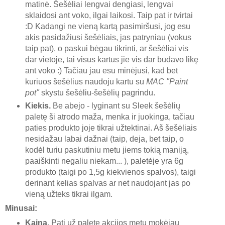
matinė. Šešėliai lengvai dengiasi, lengvai
sklaidosi ant voko, ilgai laikosi. Taip pat ir tvirtai
:D Kadangi ne vieną kartą pasimiršusi, jog esu
akis pasidažiusi šešėliais, jas patryniau (vokus
taip pat), o paskui bėgau tikrinti, ar šešėliai vis
dar vietoje, tai visus kartus jie vis dar būdavo likę
ant voko :) Tačiau jau esu minėjusi, kad bet
kuriuos šešėlius naudoju kartu su
MAC "Paint
pot"
skystu šešėliu-šešėlių pagrindu.
Kiekis.
Be abejo - lyginant su Sleek šešėlių
paletę ši atrodo maža, menka ir juokinga, tačiau
paties produkto joje tikrai užtektinai. Aš šešėliais
nesidažau labai dažnai (taip, deja, bet taip, o
kodėl turiu paskutiniu metu jiems tokią maniją,
paaiškinti negaliu niekam... ), paletėje yra 6g
produkto (taigi po 1,5g kiekvienos spalvos), taigi
derinant kelias spalvas ar net naudojant jas po
vieną užteks tikrai ilgam.
Minusai:
Kaina.
Pati už paletę akcijos metu mokėjau