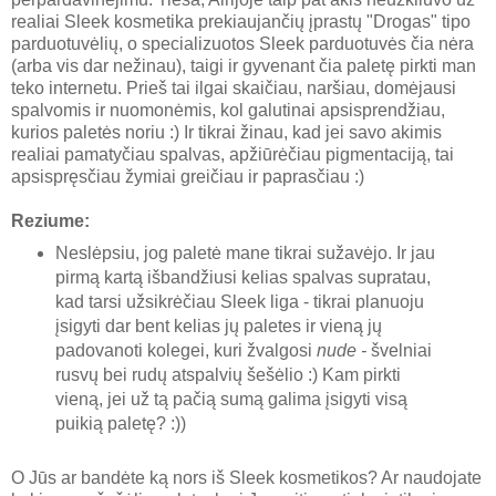
realiai Sleek kosmetika prekiaujančių įprastų "Drogas" tipo
parduotuvėlių, o specializuotos Sleek parduotuvės čia nėra
(arba vis dar nežinau), taigi ir gyvenant čia paletę pirkti man
teko internetu. Prieš tai ilgai skaičiau, naršiau, domėjausi
spalvomis ir nuomonėmis, kol galutinai apsisprendžiau,
kurios paletės noriu :) Ir tikrai žinau, kad jei savo akimis
realiai pamatyčiau spalvas, apžiūrėčiau pigmentaciją, tai
apsispręsčiau žymiai greičiau ir paprasčiau :)
Reziume:
Neslėpsiu, jog paletė mane tikrai sužavėjo. Ir jau
pirmą kartą išbandžiusi kelias spalvas supratau,
kad tarsi užsikrėčiau Sleek liga - tikrai planuoju
įsigyti dar bent kelias jų paletes ir vieną jų
padovanoti kolegei, kuri žvalgosi
nude -
švelniai
rusvų bei rudų atspalvių šešėlio :) Kam pirkti
vieną, jei už tą pačią sumą galima įsigyti visą
puikią paletę? :))
O Jūs ar bandėte ką nors iš Sleek kosmetikos? Ar naudojate