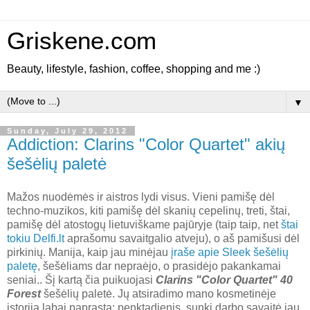
Griskene.com
Beauty, lifestyle, fashion, coffee, shopping and me :)
▼
Sunday, July 29, 2012
Addiction: Clarins "Color Quartet" akių
šešėlių paletė
Mažos nuodėmės ir aistros lydi visus. Vieni pamišę dėl
techno-muzikos, kiti pamišę dėl skanių cepelinų, treti, štai,
pamišę dėl atostogų lietuviškame pajūryje (taip taip, net
štai
tokiu Delfi.lt
aprašomu savaitgalio atveju), o aš pamišusi dėl
pirkinių. Manija, kaip jau minėjau
įraše apie Sleek šešėlių
paletę
, šešėliams dar nepraėjo, o prasidėjo pakankamai
seniai.. Šį kartą čia puikuojasi
Clarins "Color Quartet" 40
Forest
šešėlių paletė. Jų atsiradimo mano kosmetinėje
istorija labai paprasta: penktadienis, sunki darbo savaitė jau