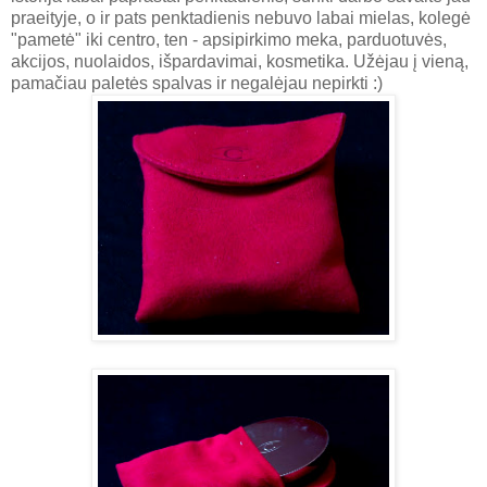
praeityje, o ir pats penktadienis nebuvo labai mielas, kolegė
"pametė" iki centro, ten - apsipirkimo meka, parduotuvės,
akcijos, nuolaidos, išpardavimai, kosmetika. Užėjau į vieną,
pamačiau paletės spalvas ir negalėjau nepirkti :)