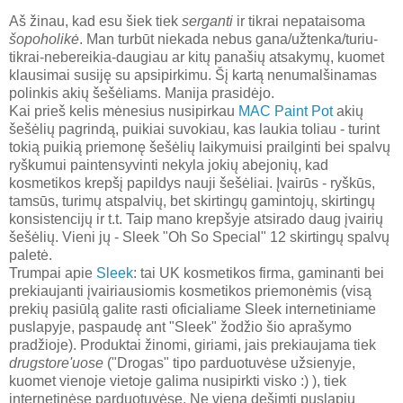
Aš žinau, kad esu šiek tiek
serganti
ir tikrai nepataisoma
šopoholikė
. Man turbūt niekada nebus gana/užtenka/turiu-
tikrai-nebereikia-daugiau ar kitų panašių atsakymų, kuomet
klausimai susiję su apsipirkimu. Šį kartą nenumalšinamas
polinkis akių šešėliams. Manija prasidėjo.
Kai prieš kelis mėnesius nusipirkau
MAC Paint Pot
akių
šešėlių pagrindą, puikiai suvokiau, kas laukia toliau - turint
tokią puikią priemonę šešėlių laikymuisi prailginti bei spalvų
ryškumui paintensyvinti nekyla jokių abejonių, kad
kosmetikos krepšį papildys nauji šešėliai. Įvairūs - ryškūs,
tamsūs, turimų atspalvių, bet skirtingų gamintojų, skirtingų
konsistencijų ir t.t. Taip mano krepšyje atsirado daug įvairių
šešėlių. Vieni jų - Sleek "Oh So Special" 12 skirtingų spalvų
paletė.
Trumpai apie
Sleek
: tai UK kosmetikos firma, gaminanti bei
prekiaujanti įvairiausiomis kosmetikos priemonėmis (visą
prekių pasiūlą galite rasti oficialiame Sleek internetiniame
puslapyje, paspaudę ant "Sleek" žodžio šio aprašymo
pradžioje). Produktai žinomi, giriami, jais prekiaujama tiek
drugstore'uose
("Drogas" tipo parduotuvėse užsienyje,
kuomet vienoje vietoje galima nusipirkti visko :) ), tiek
internetinėse parduotuvėse. Ne vieną dešimtį puslapių