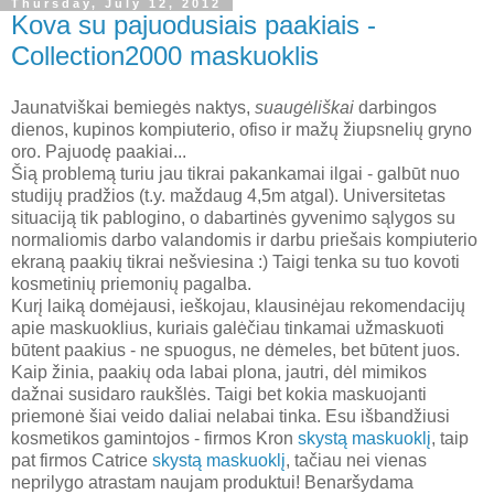
Thursday, July 12, 2012
Kova su pajuodusiais paakiais -
Collection2000 maskuoklis
Jaunatviškai bemiegės naktys,
suaugėliškai
darbingos
dienos, kupinos kompiuterio, ofiso ir mažų žiupsnelių gryno
oro. Pajuodę paakiai...
Šią problemą turiu jau tikrai pakankamai ilgai - galbūt nuo
studijų pradžios (t.y. maždaug 4,5m atgal). Universitetas
situaciją tik pablogino, o dabartinės gyvenimo sąlygos su
normaliomis darbo valandomis ir darbu priešais kompiuterio
ekraną paakių tikrai nešviesina :) Taigi tenka su tuo kovoti
kosmetinių priemonių pagalba.
Kurį laiką domėjausi, ieškojau, klausinėjau rekomendacijų
apie maskuoklius, kuriais galėčiau tinkamai užmaskuoti
būtent paakius - ne spuogus, ne dėmeles, bet būtent juos.
Kaip žinia, paakių oda labai plona, jautri, dėl mimikos
dažnai susidaro raukšlės. Taigi bet kokia maskuojanti
priemonė šiai veido daliai nelabai tinka. Esu išbandžiusi
kosmetikos gamintojos - firmos Kron
skystą maskuoklį
, taip
pat firmos Catrice
skystą maskuoklį
, tačiau nei vienas
neprilygo atrastam naujam produktui! Benaršydama