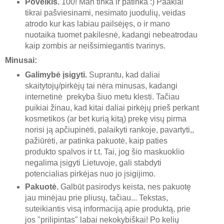
Poveikis.
100! Man tinka ir patinka :) Paakiai
tikrai pašviesinami, nesimato juodulių, veidas
atrodo kur kas labiau pailsėjęs, o ir mano
nuotaika tuomet pakilesnė, kadangi nebeatrodau
kaip zombis ar neišsimiegantis tvarinys.
Minusai:
Galimybė įsigyti.
Suprantu, kad daliai
skaitytojų/pirkėjų tai nėra minusas, kadangi
internetinė prekyba šiuo metu klesti. Tačiau
puikiai žinau, kad kitai daliai pirkėjų prieš perkant
kosmetikos (ar bet kurią kitą) prekę visų pirma
norisi ją apčiupinėti, palaikyti rankoje, pavartyti,,
pažiūrėti, ar patinka pakuotė, kaip paties
produkto spalvos ir t.t. Tai, jog šio maskuoklio
negalima įsigyti Lietuvoje, gali stabdyti
potencialias pirkėjas nuo jo įsigijimo.
Pakuotė.
Galbūt pasirodys keista, nes pakuotę
jau minėjau prie pliusų, tačiau... Tekstas,
suteikiantis visą informaciją apie produktą, prie
jos "prilipintas" labai nekokybiškai! Po kelių