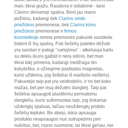
man, tikrai gražu. Raudona ir sidabrinė - tarsi
Clarins
skiriamoji spalva. Bent jau mano
požiūriu, kadangi tiek
Clarins veido
priežiūros
priemonėse, tiek
Clarins kūno
priežiūros
priemonėse ir
firmos
kosmetikoje
nereta priemonės pakuotė susideda
būtent iš šių spalvų. Pati šešėlių paletės dėžutė
yra sandari ir patogi "vartojimui" - atkeliauja kartu
su dėklu (kuris galbūt ir nėra odinis, bet man
tikrai tokį primena, kadangi medžiaga itin
kokybiška, o užsegime paslėptas magnetas,
kuris užtikrina, jog šešėliai iš maišelio neiškris).
Pakuotėje taip pat yra veidrodėlis, ir ne bet koks
mažas, bet per visą dėžutės dangtelį. Taip pat
šešėliai apsaugoti plastikiniu permatomu
dangteliu, kuris suformuotas taip, jog tinkamai
uždengtų spalvas, tačiau neuždengtų pridėto
šešėlių teptuko. Be abejo, tokia apsauga
produkto neapsaugos nuo sutrupėjimo jam
nukritus, bet, mano nuomone, tai tikrai geriau, nei