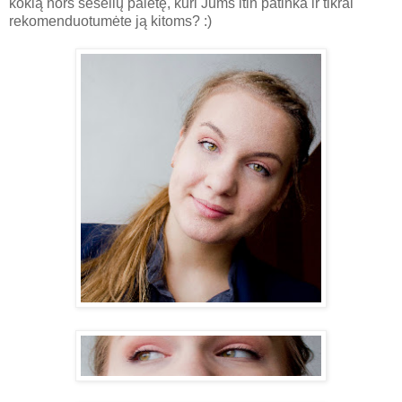
kokią nors šešėlių paletę, kuri Jums itin patinka ir tikrai
rekomenduotumėte ją kitoms? :)