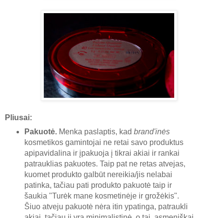
Pliusai:
Pakuotė.
Menka paslaptis, kad
brand'inės
kosmetikos gamintojai ne retai savo produktus
apipavidalina ir įpakuoja į tikrai akiai ir rankai
patrauklias pakuotes. Taip pat ne retas atvejas,
kuomet produkto galbūt nereikia/jis nelabai
patinka, tačiau pati produkto pakuotė taip ir
šaukia "Turėk mane kosmetinėje ir grožėkis".
Šiuo atveju pakuotė nėra itin ypatinga, patraukli
akiai, tačiau ji yra minimalistinė, o tai, asmeniškai