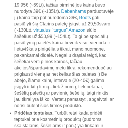
19,95€ (~69Lt), tačiau pirminė jos kaina buvo
nurodyta 39€ (~135Lt).
Debenhams
parduotuvėje
jų kaina taip pat nurodoma 39€,
Boots
gali
pasiūlyti šią Clarins paletę įsigyti už 29,50svaro
(~130Lt),
virtualus "turgus" Amazon
siūlo
šešėlius už $53,99 (~154Lt). Taigi be specialių
pasiūlymų paletės kaina beveik visur vienoda ir
lietuviškais pinigėliais tikrai, mano nuomone,
pakankamai didelė. Negaliu drąsiai teigti, kad
šešėliai verti pilnos kainos, tačiau
akcijos/išpardavimų metu tikrai rekomenduočiau
priglausti vieną ar net kelias šias paletes :) Be
abejo, šiame kainų intervale (20-40€) galima
įsigyti ir kitų firmų - tiek žinomų, tiek nelabai,
šešėlių palečių ar pavienių šešėlių, taigi rinktis
jau tikrai yra iš ko. Vertėtų pamąstyti, apgalvoti, ar
norisi būtent šios firmos produkto.
Pridėtas teptukas.
Turbūt retai kada pridėti
teptukai prie kosmetinių produktų (pudroms,
skaistalams, šešėliams ir pan.) yra tinkami ir