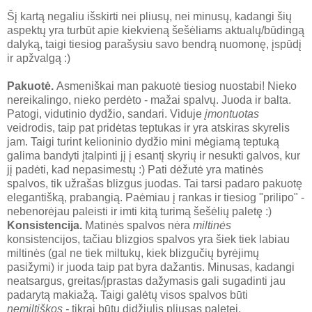
Šį kartą negaliu išskirti nei pliusų, nei minusų, kadangi šių
aspektų yra turbūt apie kiekvieną šešėliams aktualų/būdingą
dalyką, taigi tiesiog parašysiu savo bendrą nuomonę, įspūdį
ir apžvalgą :)
Pakuotė.
Asmeniškai man pakuotė tiesiog nuostabi! Nieko
nereikalingo, nieko perdėto - mažai spalvų. Juoda ir balta.
Patogi, vidutinio dydžio, sandari. Viduje
įmontuotas
veidrodis, taip pat pridėtas teptukas ir yra atskiras skyrelis
jam. Taigi turint kelioninio dydžio mini mėgiamą teptuką
galima bandyti įtalpinti jį į esantį skyrių ir nesukti galvos, kur
jį padėti, kad nepasimestų :) Pati dėžutė yra matinės
spalvos, tik užrašas blizgus juodas. Tai tarsi padaro pakuotę
elegantišką, prabangią. Paėmiau į rankas ir tiesiog "prilipo" -
nebenorėjau paleisti ir imti kitą turimą šešėlių paletę :)
Konsistencija.
Matinės spalvos nėra
miltinės
konsistencijos, tačiau blizgios spalvos yra šiek tiek labiau
miltinės (gal ne tiek miltukų, kiek blizgučių byrėjimų
pasižymi) ir juoda taip pat byra dažantis. Minusas, kadangi
neatsargus, greitas/įprastas dažymasis gali sugadinti jau
padarytą makiažą. Taigi galėtų visos spalvos būti
nemiltiškos -
tikrai būtų didžiulis pliusas paletei.