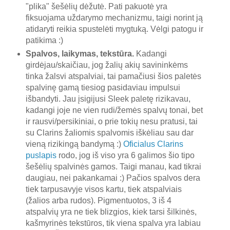
"plika" šešėlių dėžutė. Pati pakuotė yra
fiksuojama uždarymo mechanizmu, taigi norint ją
atidaryti reikia spustelėti mygtuką. Vėlgi patogu ir
patikima :)
Spalvos, laikymas, tekstūra.
Kadangi
girdėjau/skaičiau, jog žalių akių savininkėms
tinka žalsvi atspalviai, tai pamačiusi šios paletės
spalvinę gamą tiesiog pasidaviau impulsui
išbandyti. Jau įsigijusi Sleek paletę rizikavau,
kadangi joje ne vien rudi/žemės spalvų tonai, bet
ir rausvi/persikiniai, o prie tokių nesu pratusi, tai
su Clarins žaliomis spalvomis iškėliau sau dar
vieną rizikingą bandymą :)
Oficialus Clarins
puslapis
rodo, jog iš viso yra 6 galimos šio tipo
šešėlių spalvinės gamos. Taigi manau, kad tikrai
daugiau, nei pakankamai :) Pačios spalvos dera
tiek tarpusavyje visos kartu, tiek atspalviais
(žalios arba rudos). Pigmentuotos, 3 iš 4
atspalvių yra ne tiek blizgios, kiek tarsi šilkinės,
kašmyrinės tekstūros, tik viena spalva yra labiau