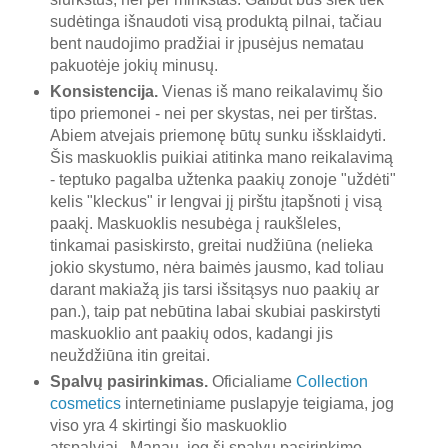
sudėtinga išnaudoti visą produktą pilnai, tačiau
bent naudojimo pradžiai ir įpusėjus nematau
pakuotėje jokių minusų.
Konsistencija.
Vienas iš mano reikalavimų šio
tipo priemonei - nei per skystas, nei per tirštas.
Abiem atvejais priemonę būtų sunku išsklaidyti.
Šis maskuoklis puikiai atitinka mano reikalavimą
- teptuko pagalba užtenka paakių zonoje "uždėti"
kelis "kleckus" ir lengvai jį pirštu įtapšnoti į visą
paakį. Maskuoklis nesubėga į raukšleles,
tinkamai pasiskirsto, greitai nudžiūna (nelieka
jokio skystumo, nėra baimės jausmo, kad toliau
darant makiažą jis tarsi išsitąsys nuo paakių ar
pan.), taip pat nebūtina labai skubiai paskirstyti
maskuoklio ant paakių odos, kadangi jis
neuždžiūna itin greitai.
Spalvų pasirinkimas.
Oficialiame
Collection
cosmetics
internetiniame puslapyje teigiama, jog
viso yra 4 skirtingi šio maskuoklio
atspalviai. Manau, jog ši spalvų pasirinkimo