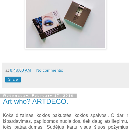
at
8:49:00 AM
No comments:
Share
Wednesday, February 17, 2016
Art who? ARTDECO.
Koks dizainas, kokios pakuotės, kokios spalvos.. O dar ir
išpardavimas, papildomos nuolaidos, tiek daug atsiliepimų,
toks patrauklumas! Sudėjus kartu visus šiuos požymius