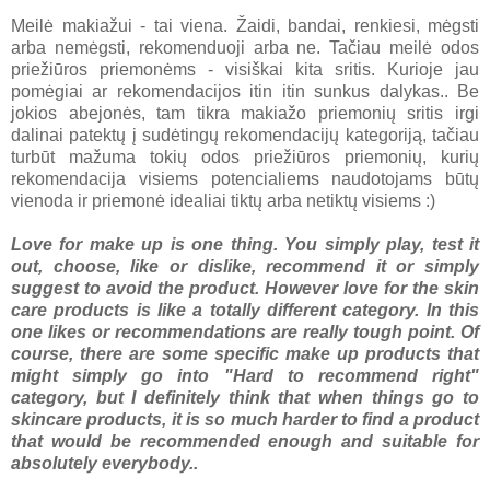
Meilė makiažui - tai viena. Žaidi, bandai, renkiesi, mėgsti
arba nemėgsti, rekomenduoji arba ne. Tačiau meilė odos
priežiūros priemonėms - visiškai kita sritis. Kurioje jau
pomėgiai ar rekomendacijos itin itin sunkus dalykas.. Be
jokios abejonės, tam tikra makiažo priemonių sritis irgi
dalinai patektų į sudėtingų rekomendacijų kategoriją, tačiau
turbūt mažuma tokių odos priežiūros priemonių, kurių
rekomendacija visiems potencialiems naudotojams būtų
vienoda ir priemonė idealiai tiktų arba netiktų visiems :)
Love for make up is one thing. You simply play, test it
out, choose, like or dislike, recommend it or simply
suggest to avoid the product. However love for the skin
care products is like a totally different category. In this
one likes or recommendations are really tough point. Of
course, there are some specific make up products that
might simply go into "Hard to recommend right"
category, but I definitely think that when things go to
skincare products, it is so much harder to find a product
that would be recommended enough and suitable for
absolutely everybody..