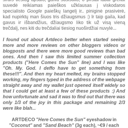
suvedė reikiamas paieškos užklausas į viskodaros
specialisto
Google
paieškų langelį ir.. piniginė prasivėrė,
kad nupirktų man šiuos tris džiaugsmus :) Ir taip gaila, kad
gavus ir išbandžius, džiaugsmo liko tik už visą vieną
trečdalį, nes kiti du trečdaliai tiesiog nuoširdžiai nuvylė...
I found out about Artdeco better when started seeing
more and more reviews on other bloggers videos or
blogposts and there were more good reviews than bad
ones. And then I saw this limited summer collection
products ("Here Comes the Sun" line) and I was like
"Oh. My. God. I deffo have to get something from
these!!!". And then my heart melted, my brains stopped
working, my fingers typed in the address of the webpage
straight away and my wallet just opened itself widely so
that I could get at least a few of these products :) And
how unfortunate and sad it was to find out that there was
only 1/3 of the joy in this package and remaining 2/3
were like blah...
ARTDECO
"Here Comes the Sun"
eyeshadow in
"Coconut"
and
"Sand Beach"
(3g each), ~€9 / each