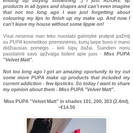
ending up buying something :) I just ADORE lip
products in all types and shapes and can't even imagine
that not too long ago I was just forgetting about
colouring my lips to finish up my make up. And now I
can't leave my house without some lippie on!
Visai neseniai man teko nuostabi galimybė pratęsti pažintį
su
PUPA
kosmetikos priemonėmis, kurių tarpe buvo ir mano
didžiausias pomėgis - keli lūpų dažai. Šiandien noriu
pasidalinti savo apžvalga būtent apie juos -
Miss PUPA
"Velvet Matt".
Not too long ago I got an amazing oportunity to try out
some more PUPA make up products that included my
current addiction - few lipsticks. So today I want to share
my opinion about them - Miss PUPA "Velvet Matt".
Miss PUPA "Velvet Matt" in shades 101, 200, 303 (2.4ml),
~€14.50