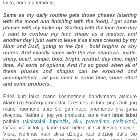
laiko, noro ir priemonių..
Same as my daily routine gets those phases (starting
with the mood and finishing with the food), I get same
phases with my make up. Starting with the face (one day
I want to contour my face shape as a madser, and
another day I just want to leave it as it was created by my
Mom and Dad), going to the lips - bold brights or shy
nudes. And exactly same with the eye shadows: matte,
shiny, pearl, simple, bold, bright, neutral, day time, night
time.. All sorts of options. And it's so good when all of
these phases and shapes can be explored and
accomplished - all you need is some time, some effort
and some products..
Prieš kurį laiką mano kosmetinėje bandymams atsidūrė
Make Up Factory
produktai. Iš esmės aš turiu pripažinti, jog
mano nuomonė apie šio gamintojo priemones yra gana
dvejopa. Natūralu, jog yra produktų, kurie man
labai labai
patinka (
skaistalai, lūpdažis
,
akių pravedimo pieštukas
),
tačiau yra ir tokių, kurie man netiko ir / ar tiesiog nuvylė..
Viską įvertinus man tikrai džiugu, kad didžioji dalis šio