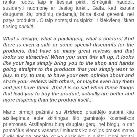
ranka, rodos, taip ir tiesiasi pirkti, išmėginti, naudoti,
susidaryti nuomonę ar tiesiog turėti.. Gaila, kad kartais
dauguma šių pradinių dedamųjų būna tikrai geresni, nei
patys produktai. O taip norėtųsi nusipirkti ir kiekvieną iškart
tiesiog
pamilti
..
What a design, what a packaging, what a colours! And
there is even a sale or some special discounts for the
products, that have so many great reviews and that
looks so attractive! When you sum this all up, it looks
like your legs simply bring you to the shop and hands
going straight to the products that you simply want to
buy, to try, to use, to have your own opinion about and
share your reviews with others, or maybe even buy them
and just have them.. And it is so sad when these things
that lead you to buy the product, actually are better and
more inspiring than the product itself..
Mano pirmoji pažintis su
Artdeco
prasidėjo stebint kitų
atsiliepimus apie skirtingas šio gamintojo kosmetikos
priemonės. Atsiliepimų būtą daugiau gerų, nei blogų, o dar
pamačius vienos vasaros limituotos kolekcijos prekes mano
širdis tiesiog apsalo, galva susisuko, o pirštai labai greitai