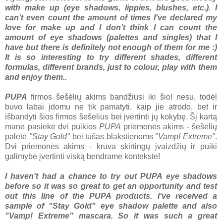
with make up (eye shadows, lippies, blushes, etc.). I
can't even count the amount of times I've declared my
love for make up and I don't think I can count the
amount of eye shadows (palettes and singles) that I
have but there is definitely not enough of them for me :)
It is so interesting to try different shades, different
formulas, different brands, just to colour, play with them
and enjoy them..
PUPA
firmos šešėlių akims bandžiusi iki šiol nesu, todėl
buvo labai įdomu ne tik pamatyti, kaip jie atrodo, bet ir
išbandyti šios firmos šešėlius bei įvertinti jų kokybę. Šį kartą
mane pasiekė dvi puikios
PUPA
priemonės akims - šešėlių
paletė
"Stay Gold"
bei tušas blakstienoms
"Vamp! Extreme"
.
Dvi priemonės akims - krūva skirtingų įvaizdžių ir puiki
galimybė įvertinti viską bendrame kontekste!
I haven't had a chance to try out PUPA eye shadows
before so it was so great to get an opportunity and test
out this line of the PUPA products. I've received a
sample of "Stay Gold" eye shadow palette and also
"Vamp! Extreme" mascara. So it was such a great