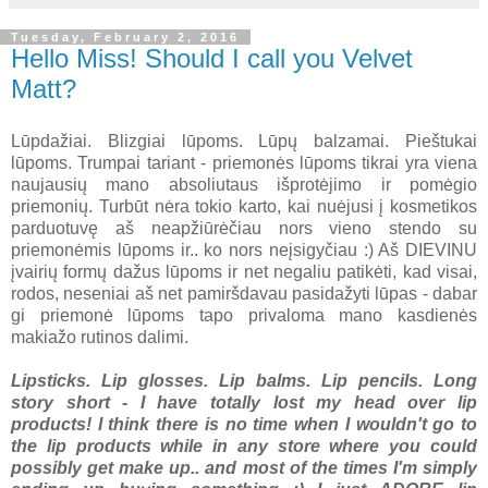
Tuesday, February 2, 2016
Hello Miss! Should I call you Velvet
Matt?
Lūpdažiai. Blizgiai lūpoms. Lūpų balzamai. Pieštukai
lūpoms. Trumpai tariant - priemonės lūpoms tikrai yra viena
naujausių mano absoliutaus išprotėjimo ir pomėgio
priemonių. Turbūt nėra tokio karto, kai nuėjusi į kosmetikos
parduotuvę aš neapžiūrėčiau nors vieno stendo su
priemonėmis lūpoms ir.. ko nors neįsigyčiau :) Aš DIEVINU
įvairių formų dažus lūpoms ir net negaliu patikėti, kad visai,
rodos, neseniai aš net pamiršdavau pasidažyti lūpas - dabar
gi priemonė lūpoms tapo privaloma mano kasdienės
makiažo rutinos dalimi.
Lipsticks. Lip glosses. Lip balms. Lip pencils. Long
story short - I have totally lost my head over lip
products! I think there is no time when I wouldn't go to
the lip products while in any store where you could
possibly get make up.. and most of the times I'm simply