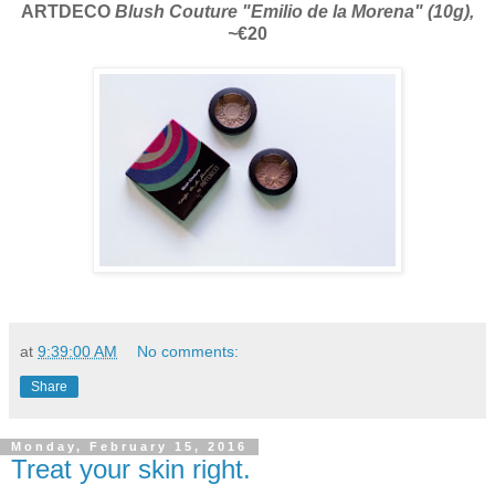
ARTDECO
Blush Couture "Emilio de la Morena" (10g),
~
€20
at
9:39:00 AM
No comments:
Share
Monday, February 15, 2016
Treat your skin right.