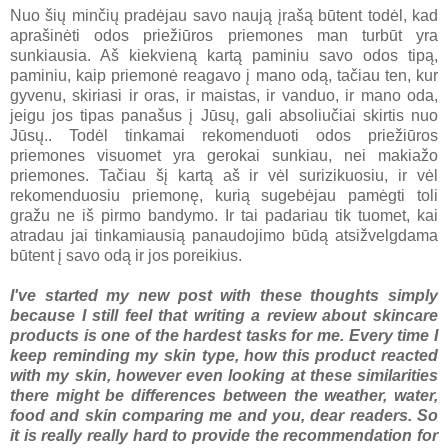
Nuo šių minčių pradėjau savo naują įrašą būtent todėl, kad
aprašinėti odos priežiūros priemones man turbūt yra
sunkiausia. Aš kiekvieną kartą paminiu savo odos tipą,
paminiu, kaip priemonė reagavo į mano odą, tačiau ten, kur
gyvenu, skiriasi ir oras, ir maistas, ir vanduo, ir mano oda,
jeigu jos tipas panašus į Jūsų, gali absoliučiai skirtis nuo
Jūsų.. Todėl tinkamai rekomenduoti odos priežiūros
priemones visuomet yra gerokai sunkiau, nei makiažo
priemones. Tačiau šį kartą aš ir vėl surizikuosiu, ir vėl
rekomenduosiu priemonę, kurią sugebėjau pamėgti toli
gražu ne iš pirmo bandymo. Ir tai padariau tik tuomet, kai
atradau jai tinkamiausią panaudojimo būdą atsižvelgdama
būtent į savo odą ir jos poreikius.
I've started my new post with these thoughts simply
because I still feel that writing a review about skincare
products is one of the hardest tasks for me. Every time I
keep reminding my skin type, how this product reacted
with my skin, however even looking at these similarities
there might be differences between the weather, water,
food and skin comparing me and you, dear readers. So
it is really really hard to provide the recommendation for