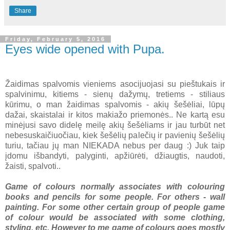
Share
Friday, February 5, 2016
Eyes wide opened with Pupa.
Žaidimas spalvomis vieniems asocijuojasi su pieštukais ir
spalvinimu, kitiems - sienų dažymų, tretiems - stiliaus
kūrimu, o man žaidimas spalvomis - akių šešėliai, lūpų
dažai, skaistalai ir kitos makiažo priemonės.. Ne kartą esu
minėjusi savo didelę meilę akių šešėliams ir jau turbūt net
nebesuskaičiuočiau, kiek šešėlių palečių ir pavienių šešėlių
turiu, tačiau jų man NIEKADA nebus per daug :) Juk taip
įdomu išbandyti, palyginti, apžiūrėti, džiaugtis, naudoti,
žaisti, spalvoti..
Game of colours normally associates with colouring
books and pencils for some people. For others - wall
painting. For some other certain group of people game
of colour would be associated with some clothing,
styling, etc. However to me game of colours goes mostly