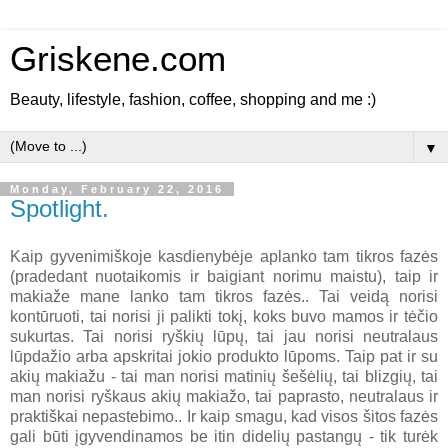
Griskene.com
Beauty, lifestyle, fashion, coffee, shopping and me :)
▼
Monday, February 22, 2016
Spotlight.
Kaip gyvenimiškoje kasdienybėje aplanko tam tikros fazės
(pradedant nuotaikomis ir baigiant norimu maistu), taip ir
makiaže mane lanko tam tikros fazės.. Tai veidą norisi
kontūruoti, tai norisi ji palikti tokį, koks buvo mamos ir tėčio
sukurtas. Tai norisi ryškių lūpų, tai jau norisi neutralaus
lūpdažio arba apskritai jokio produkto lūpoms. Taip pat ir su
akių makiažu - tai man norisi matinių šešėlių, tai blizgių, tai
man norisi ryškaus akių makiažo, tai paprasto, neutralaus ir
praktiškai nepastebimo.. Ir kaip smagu, kad visos šitos fazės
gali būti įgyvendinamos be itin didelių pastangų - tik turėk