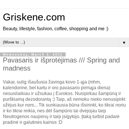
Griskene.com
Beauty, lifestyle, fashion, coffee, shopping and me :)
▼
Wednesday, March 2, 2011
Pavasaris ir išprotėjimas /// Spring and
madness
Vakar, sulig išaušusia žavinga kovo 1-ąja (mhm,
kalendorine, bet kartu ir oro pavasario pirmąja diena)
nesusilaikiau ir užsukau į Eurokos. Nusipirkau šampūną ir
purškiamą dezodorantą :) Taip, aš nemoku nieko nenusipirkt
užėjus kur nors... Tik sunkiausia būna išsirinkt, ko tikrai noriu
ir ko tikrai reikia, nes dėl šampūno tai dvejojau tarp
Neutrogenos naujienų ir tarp įsigytojo. Įtaką turbūt padarė
pradinė ir galutinės kainos :D