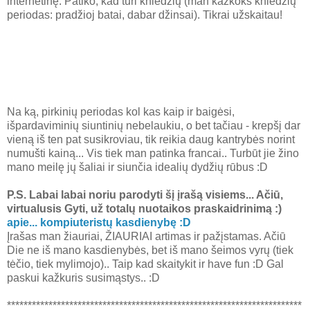
internetinę. Patiko, kad turi kniedžių (man kažkoks kniedžių
periodas: pradžioj batai, dabar džinsai). Tikrai užskaitau!
Na ką, pirkinių periodas kol kas kaip ir baigėsi,
išpardaviminių siuntinių nebelaukiu, o bet tačiau - krepšį dar
vieną iš ten pat susikroviau, tik reikia daug kantrybės norint
numušti kainą... Vis tiek man patinka francai.. Turbūt jie žino
mano meilę jų šaliai ir siunčia idealių dydžių rūbus :D
P.S. Labai labai noriu parodyti šį įrašą visiems... Ačiū,
virtualusis Gyti, už totalų nuotaikos praskaidrinimą :)
apie... kompiuteristų kasdienybę :D
Įrašas man žiauriai, ŽIAURIAI artimas ir pažįstamas. Ačiū
Die ne iš mano kasdienybės, bet iš mano šeimos vyrų (tiek
tėčio, tiek mylimojo).. Taip kad skaitykit ir have fun :D Gal
paskui kažkuris susimąstys.. :D
***********************************************************************