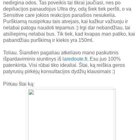
nedirgina odos. Tas poveikis tai tikrai jaučiasi, nes po
depiliacijos panaudojus Ultra dry, odą šiek tiek peršti, o va
Sensitive care jokios reakcijos panašios nesukelia.
Purškiamą nusipirkau tais atvejais, kai kažkur važiuoju ir
nelabai patogu naudoti tepamus :) Irgi dar nebandžiau, tai
atsiliepimų nelabai bus. Tik tiek, kad kvapas man patiko, kai
pabandžiau purškimą ir kiekis yra 150ml.
Toliau. Šiandien pagaliau atkeliavo mano paskutinis
išpardaviminis siuntinys iš
laredoute.fr
. Esu juo 100%
patenkinta. Visi rūbai tiko idealiai. Štai, ką reiškia geros
patyrusių pirkėjų konsultacijos dydžių klausimais :)
Pirkau štai ką: