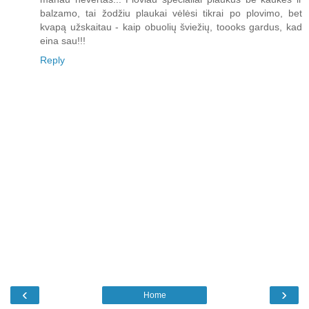
balzamo, tai žodžiu plaukai vėlėsi tikrai po plovimo, bet
kvapą užskaitau - kaip obuolių šviežių, toooks gardus, kad
eina sau!!!
Reply
‹
›
Home