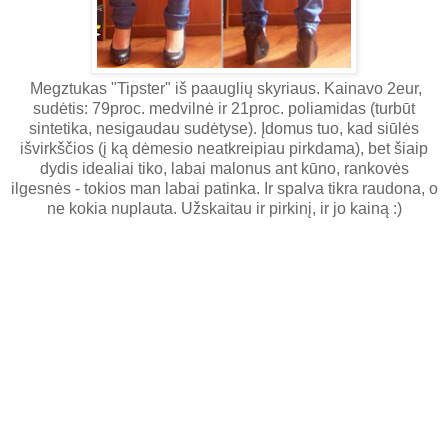
Megztukas "Tipster" iš paauglių skyriaus. Kainavo 2eur,
sudėtis: 79proc. medvilnė ir 21proc. poliamidas (turbūt
sintetika, nesigaudau sudėtyse). Įdomus tuo, kad siūlės
išvirkščios (į ką dėmesio neatkreipiau pirkdama), bet šiaip
dydis idealiai tiko, labai malonus ant kūno, rankovės
ilgesnės - tokios man labai patinka. Ir spalva tikra raudona, o
ne kokia nuplauta. Užskaitau ir pirkinį, ir jo kainą :)