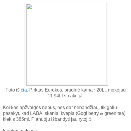
Foto iš
čia
. Pirktas Eurokos, pradinė kaina ~20Lt, mokėjau
11.94Lt su akcija.
Kol kas apžvalgos nebus, nes dar nebandžiau, tik galiu
pasakyt, kad LABAI skaniai kvepia (Gogi berry & green tea),
kiekis 385ml. Planuoju išbandyti jau rytoj :)
Ir antras pirkinys: