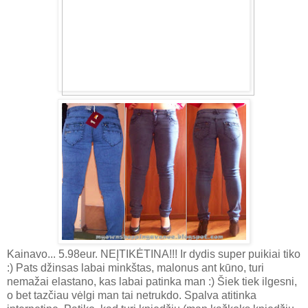
Kainavo... 5.98eur. NEĮTIKĖTINA!!! Ir dydis super puikiai tiko
:) Pats džinsas labai minkštas, malonus ant kūno, turi
nemažai elastano, kas labai patinka man :) Šiek tiek ilgesni,
o bet tazčiau vėlgi man tai netrukdo. Spalva atitinka