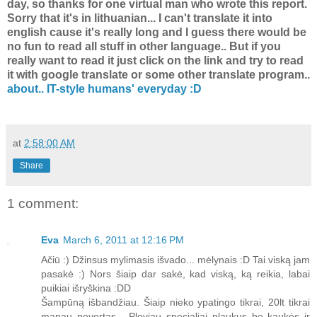
day, so thanks for one virtual man who wrote this report.
Sorry that it's in lithuanian... I can't translate it into
english cause it's really long and I guess there would be
no fun to read all stuff in other language.. But if you
really want to read it just click on the link and try to read
it with google translate or some other translate program..
about.. IT-style humans' everyday :D
at
2:58:00 AM
Share
1 comment:
Eva
March 6, 2011 at 12:16 PM
Ačiū :) Džinsus mylimasis išvado... mėlynais :D Tai viską jam
pasakė :) Nors šiaip dar sakė, kad viską, ką reikia, labai
puikiai išryškina :DD
Šampūną išbandžiau. Šiaip nieko ypatingo tikrai, 20lt tikrai
manau nevertas... Ploviau specialiai plaukus be kaukės ir