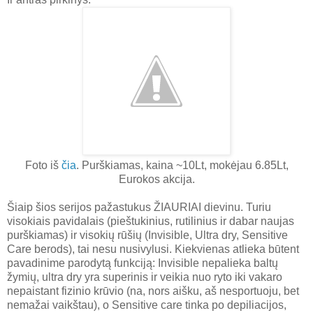
Foto iš
čia
. Purškiamas, kaina ~10Lt, mokėjau 6.85Lt,
Eurokos akcija.
Šiaip šios serijos pažastukus ŽIAURIAI dievinu. Turiu
visokiais pavidalais (pieštukinius, rutilinius ir dabar naujas
purškiamas) ir visokių rūšių (Invisible, Ultra dry, Sensitive
Care berods), tai nesu nusivylusi. Kiekvienas atlieka būtent
pavadinime parodytą funkciją: Invisible nepalieka baltų
žymių, ultra dry yra superinis ir veikia nuo ryto iki vakaro
nepaistant fizinio krūvio (na, nors aišku, aš nesportuoju, bet
nemažai vaikštau), o Sensitive care tinka po depiliacijos,